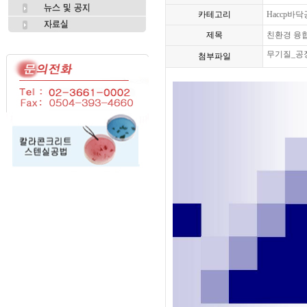
카테고리
Haccp바
제목
친환경 융
무기질_공장
첨부파일