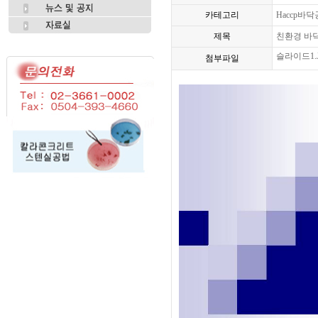
카테고리
Haccp바
제목
친환경 바
슬라이드1.
첨부파일