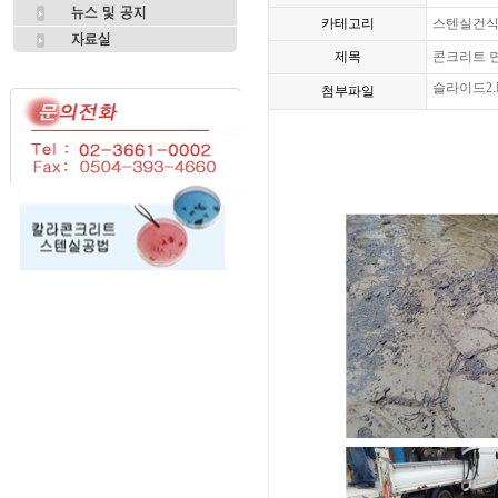
카테고리
스텐실건
제목
콘크리트 
슬라이드2.
첨부파일